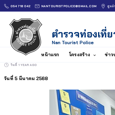
054 718 042
NANTOURISTPOLICE@GMAIL.COM
ศูนย
ตำรวจท่องเที่ย
Nan Tourist Police
หน้าแรก
โครงสร้าง
ข่าว
วันที่
1 YEAR AGO
ประวัติความเป็นมา
ภารก
บัญ
วันที่ 5 มีนาคม 2568
วิสัยทัศน์และ
เจตนารมณ์
แผน
ประ
256
ข้อมูลผู้บังคับบัญชา
รา