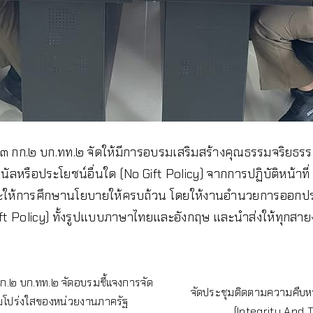
ส.ทท.๓ กก.๒ บก.ทท.๒ จัดให้มีการอบรมเสริมสร้างคุณธรรมจริย
ลหรือประโยชน์อื่นใด (No Gift Policy) จากการปฏิบัติหน้าที่
ด และให้การศึกษานโยบายให้ครบถ้วน โดยให้งานอำนวยการออกป
ift Policy) ทั้งรูปแบบภาษาไทยและอังกฤษ และนำส่งให้ทุกสา
กก.๒ บก.ทท.๒ จัดอบรมชี้แจงการจัด
จัดประชุมติดตามความคืบ
โปร่งใสของหน่วยงานภาครัฐ
(Integrity And