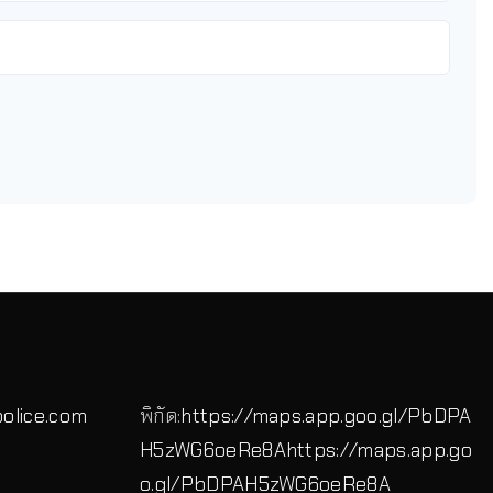
police.com
พิกัด:
https://maps.app.goo.gl/PbDPA
H5zWG6oeRe8A
https://maps.app.go
o.gl/PbDPAH5zWG6oeRe8A