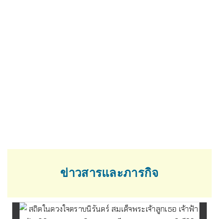
การมีส่วนร่วมของหัวหน้าสถานี
ประชุมแจ้งคำสั่งปฏิบัติตามคำสั่งตามปกติของคุณอีก
ครั้งธรรมและที่สำคัญ (ITA)
สว.ส.ทท.3 ฯ กำชับการปฏิบัติตามประกาศนโยบาย
และมาตราการในการป้องกันและรับสินบน
ข่าวสารและภารกิจ