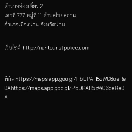
ตำรวจท่องเที่ยว 2
เลขที่ 777 หมู่ที่ 11 ตำบลไชยสถาน
อำเภอเมืองน่าน จังหวัดน่าน
เว็บไซต์ :
http://nantouristpolice.com
พิกัด:
https://maps.app.goo.gl/PbDPAH5zWG6oeRe
8A
https://maps.app.goo.gl/PbDPAH5zWG6oeRe8
A