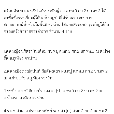
พร้อมด้วยพ.ต.ต.นธิป แก้วประดิษฐ์ สว ส.ทท.3 กก.2 บก.ทท.2 ได้
ลงพื้นที่ตรวจเยี่ยมผู้ใต้บังคับบัญชาที่ได้รับผลกระทบจาก
สถานการณ์น้ำท่วมในพื้นที่ จว.น่าน ได้มอบสิ่งของบำรุงขวัญให้กับ
ครอบครัวข้าราชการตำรวจ จำนวน 4 ราย
1.ด.ต.หญิง นริสรา โนเลี่ยม ผบ.หมู่ ส.ทท.3 กก.2 บก.ทท.2 ณ ต.ม่วง
ตึ๊ด อ.ภูเพียง จว.น่าน
2.ด.ต.หญิง ภรณ์สุนันท์ สันติพงศธร ผบ.หมู่ ส.ทท.3 กก.2 บก.ทท.2
ณ ต.ฝายแก้ว อ.ภูเพียง จว.น่าน
3.ว่าที่ ร.ต.ต.ทวีชัย ยาใจ รอง สว.(ป.) ส.ทท.3 กก.2 บก.ทท.2 ณ
ต.น้ำครก อ.เมือง จว.น่าน
4.ร.ต.ท.อำนาจ ประกอบทรัพย์ รอง สว.(ป.) ส.ทท.3 กก.2 บก.ทท.2